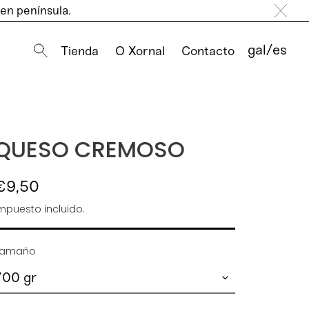
 en península.
gal
/
es
Tienda
O Xornal
Contacto
Buscar
QUESO CREMOSO
Precio
€9,50
habitual
mpuesto incluido.
Tamaño