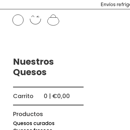
Envíos refrig
Ir
directamente
Nuestros
al
Quesos
contenido
Carrito
0 | €0,00
Productos
Quesos curados