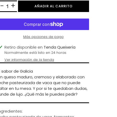
+
-
AÑADIR AL CARRITO
Más opciones de pago
gregando
Retiro disponible en
Tenda Queixería
l
Normalmente está listo en 24 horas
roducto
Ver información de la tienda
u
l sabor de Galicia
arrito
n queso maduro, cremoso y elaborado con
eche pasteurizada de vaca que no puede
altar en tu mesa. Y por si te quedaban dudas,
unde de lujo. ¿Qué más le puedes pedir?
ngredientes:
eche pasteurizada de vaca, fermentos